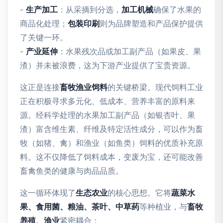
-
生产加工
：从采摘到分选，
加工机械
确保了水果的
商品化处理；
包装印刷
则为品牌塑造和产品保护提供
了关键一环。
-
产业延伸
：水果残次品或加工副产品（如果皮、果
渣）并未被浪费，这为下游产业提供了宝贵资源。
这正是连接
畜牧渔业饲料
的关键桥梁。现代饲料工业
正在积极寻求多元化、低成本、营养丰富的原料来
源。经科学处理的水果加工副产品（如银杏叶、果
渣）富含维生素、纤维及特定活性成分，可以作为畜
牧（如猪、禽）和渔业（如鱼类）饲料的优质补充原
料。这不仅降低了饲料成本，变废为宝，还可能改善
畜禽鱼类的健康与肉品品质。
这一循环体现了
生态农业
的核心思想。它将
蔬菜水
果、食用菌、粮油、茶叶、中草药
等种植业，与
畜牧
养殖、渔业
紧密耦合：