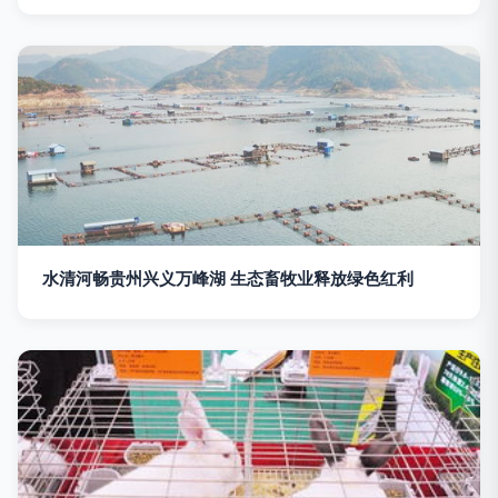
水清河畅贵州兴义万峰湖 生态畜牧业释放绿色红利