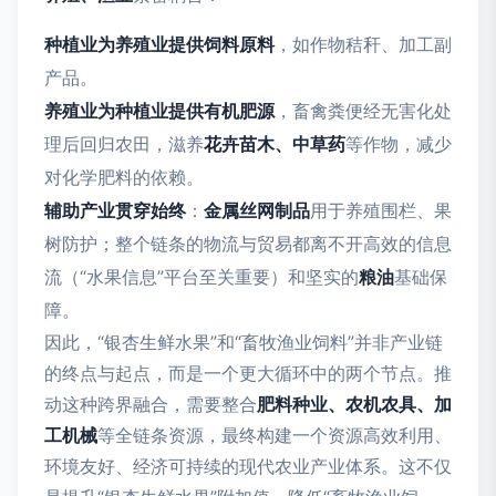
种植业为养殖业提供饲料原料
，如作物秸秆、加工副
产品。
养殖业为种植业提供有机肥源
，畜禽粪便经无害化处
理后回归农田，滋养
花卉苗木、中草药
等作物，减少
对化学肥料的依赖。
辅助产业贯穿始终
：
金属丝网制品
用于养殖围栏、果
树防护；整个链条的物流与贸易都离不开高效的信息
流（“水果信息”平台至关重要）和坚实的
粮油
基础保
障。
因此，“银杏生鲜水果”和“畜牧渔业饲料”并非产业链
的终点与起点，而是一个更大循环中的两个节点。推
动这种跨界融合，需要整合
肥料种业、农机农具、加
工机械
等全链条资源，最终构建一个资源高效利用、
环境友好、经济可持续的现代农业产业体系。这不仅