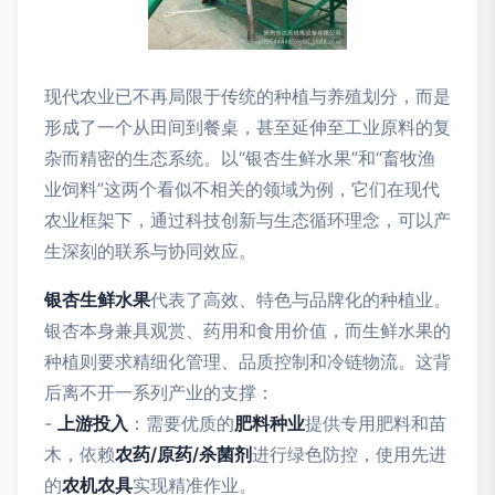
现代农业已不再局限于传统的种植与养殖划分，而是
形成了一个从田间到餐桌，甚至延伸至工业原料的复
杂而精密的生态系统。以“银杏生鲜水果”和“畜牧渔
业饲料”这两个看似不相关的领域为例，它们在现代
农业框架下，通过科技创新与生态循环理念，可以产
生深刻的联系与协同效应。
银杏生鲜水果
代表了高效、特色与品牌化的种植业。
银杏本身兼具观赏、药用和食用价值，而生鲜水果的
种植则要求精细化管理、品质控制和冷链物流。这背
后离不开一系列产业的支撑：
-
上游投入
：需要优质的
肥料种业
提供专用肥料和苗
木，依赖
农药/原药/杀菌剂
进行绿色防控，使用先进
的
农机农具
实现精准作业。